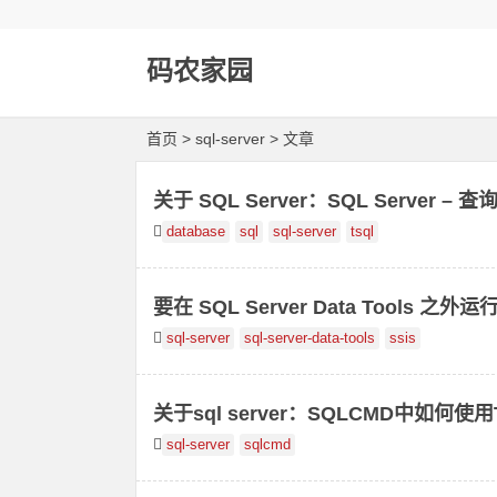
码农家园
首页
> sql-server > 文章
关于 SQL Server：SQL Server
database
sql
sql-server
tsql
要在 SQL Server Data Tools 之外运行 
ices 或更高版本
sql-server
sql-server-data-tools
ssis
关于sql server：SQLCMD中如何
sql-server
sqlcmd