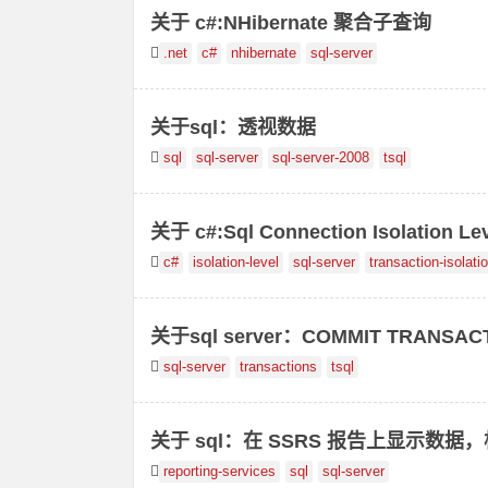
关于 c#:NHibernate 聚合子查询
.net
c#
nhibernate
sql-server
关于sql：透视数据
sql
sql-server
sql-server-2008
tsql
关于 c#:Sql Connection Isolation L
c#
isolation-level
sql-server
transaction-isolati
关于sql server：COMMIT TRANS
sql-server
transactions
tsql
关于 sql：在 SSRS 报告上显示数
reporting-services
sql
sql-server