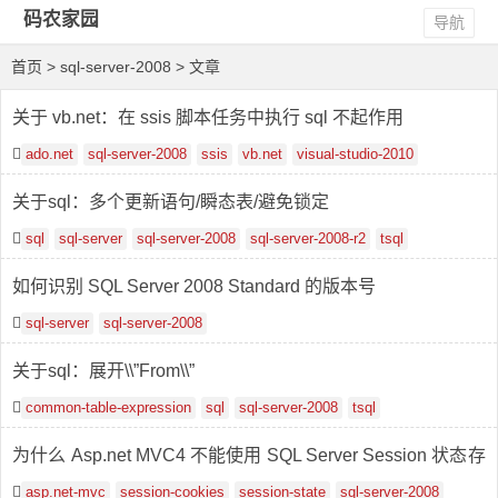
码农家园
导航
首页
> sql-server-2008 > 文章
关于 vb.net：在 ssis 脚本任务中执行 sql 不起作用
ado.net
sql-server-2008
ssis
vb.net
visual-studio-2010
关于sql：多个更新语句/瞬态表/避免锁定
sql
sql-server
sql-server-2008
sql-server-2008-r2
tsql
如何识别 SQL Server 2008 Standard 的版本号
sql-server
sql-server-2008
关于sql：展开\\”From\\”
common-table-expression
sql
sql-server-2008
tsql
为什么 Asp.net MVC4 不能使用 SQL Server Session 状态存
储的 cookieless
asp.net-mvc
session-cookies
session-state
sql-server-2008