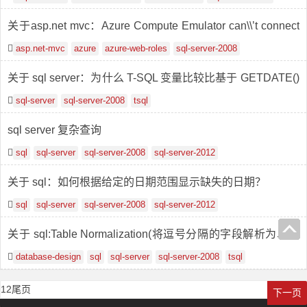
关于asp.net mvc：Azure Compute Emulator can\\’t connect
to database after Upgrade to SQL Server 2008 R2
asp.net-mvc
azure
azure-web-roles
sql-server-2008
关于 sql server：为什么 T-SQL 变量比较比基于 GETDATE()
函数的比较慢？
sql-server
sql-server-2008
tsql
sql server 复杂查询
sql
sql-server
sql-server-2008
sql-server-2012
关于 sql：如何根据给定的日期范围显示缺失的日期？
sql
sql-server
sql-server-2008
sql-server-2012
关于 sql:Table Normalization(将逗号分隔的字段解析为单独
的记录)
database-design
sql
sql-server
sql-server-2008
tsql
1
2
尾页
下一页