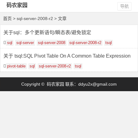
码农家园
导航
首页
> sql-server-2008-r2 > 文章
关于sql：多个更新语句/瞬态表/避免锁定
sql
sql-server
sql-server-2008
sql-server-2008-r2
tsql
关于 tsql:SQL Pivot Table On A Common Table Expression
pivot-table
sql
sql-server-2008-r2
tsql
Copyright © 码农家园 联系：
ddyu2x@gmail.com