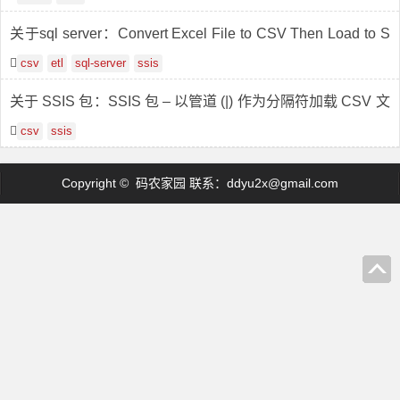
关于sql server：Convert Excel File to CSV Then Load to S
QL Table using SSIS
csv
etl
sql-server
ssis
关于 SSIS 包：SSIS 包 – 以管道 (|) 作为分隔符加载 CSV 文
件
csv
ssis
Copyright © 码农家园 联系：
ddyu2x@gmail.com