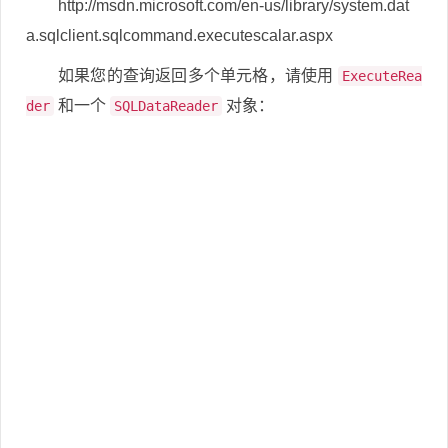
http://msdn.microsoft.com/en-us/library/system.dat
a.sqlclient.sqlcommand.executescalar.aspx
如果您的查询返回多个单元格，请使用
ExecuteRea
和一个
对象：
der
SQLDataReader