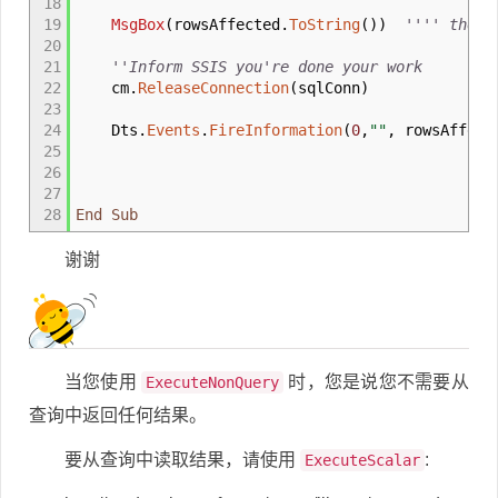
18
19
MsgBox
(
rowsAffected
.
ToString
(
)
)
'''' the v
20
21
''Inform SSIS you're done your work
22
cm
.
ReleaseConnection
(
sqlConn
)
23
24
Dts
.
Events
.
FireInformation
(
0
,
""
, rowsAffect
25
26
27
28
End
Sub
谢谢
当您使用
时，您是说您不需要从
ExecuteNonQuery
查询中返回任何结果。
要从查询中读取结果，请使用
:
ExecuteScalar