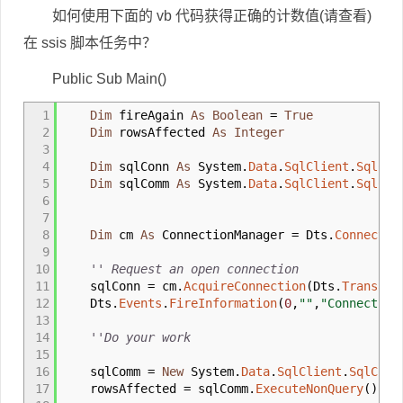
如何使用下面的 vb 代码获得正确的计数值(请查看)
在 ssis 脚本任务中？
Public Sub Main()
1
Dim
fireAgain
As
Boolean
=
True
2
Dim
rowsAffected
As
Integer
3
4
Dim
sqlConn
As
System
.
Data
.
SqlClient
.
SqlCon
5
Dim
sqlComm
As
System
.
Data
.
SqlClient
.
SqlCom
6
7
8
Dim
cm
As
ConnectionManager
=
Dts
.
Connectio
9
10
'' Request an open connection
11
sqlConn
=
cm
.
AcquireConnection
(
Dts
.
Transact
12
Dts
.
Events
.
FireInformation
(
0
,
""
,
"Connection
13
14
''Do your work
15
16
sqlComm
=
New
System
.
Data
.
SqlClient
.
SqlComm
17
rowsAffected
=
sqlComm
.
ExecuteNonQuery
(
)