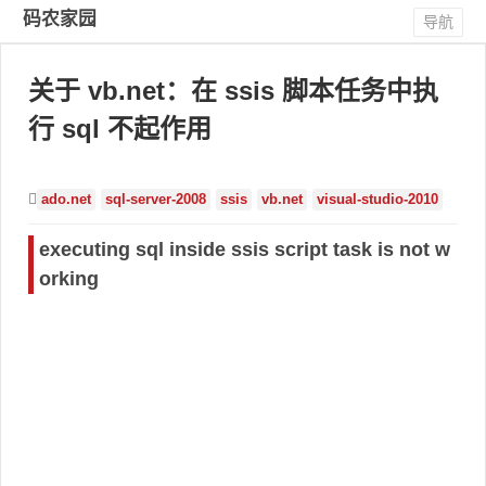
码农家园
导航
关于 vb.net：在 ssis 脚本任务中执
行 sql 不起作用
ado.net
sql-server-2008
ssis
vb.net
visual-studio-2010
executing sql inside ssis script task is not w
orking