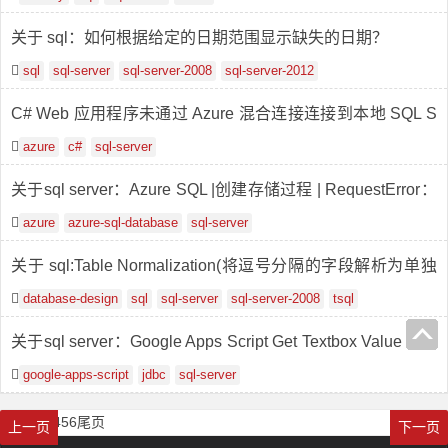
关于 sql：如何根据给定的日期范围显示缺失的日期？
sql
sql-server
sql-server-2008
sql-server-2012
C# Web 应用程序未通过 Azure 混合连接连接到本地 SQL S
erver
azure
c#
sql-server
关于sql server：Azure SQL |创建存储过程 | RequestError：
必须声明标量变量
azure
azure-sql-database
sql-server
关于 sql:Table Normalization(将逗号分隔的字段解析为单独
的记录)
database-design
sql
sql-server
sql-server-2008
tsql
关于sql server：Google Apps Script Get Textbox Value Inse
rt into Database
google-apps-script
jdbc
sql-server
首页
1
2
3
4
5
6
尾页
上一页
下一页