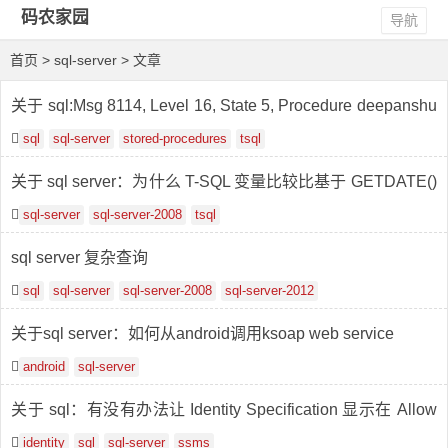
码农家园
导航
首页
> sql-server > 文章
关于 sql:Msg 8114, Level 16, State 5, Procedure deepanshu
_temp, Line 141 Error convert data type varchar to numeric
sql
sql-server
stored-procedures
tsql
关于 sql server：为什么 T-SQL 变量比较比基于 GETDATE()
函数的比较慢？
sql-server
sql-server-2008
tsql
sql server 复杂查询
sql
sql-server
sql-server-2008
sql-server-2012
关于sql server：如何从android调用ksoap web service
android
sql-server
关于 sql：有没有办法让 Identity Specification 显示在 Allow
Nulls 列旁边的表设计器中？
identity
sql
sql-server
ssms