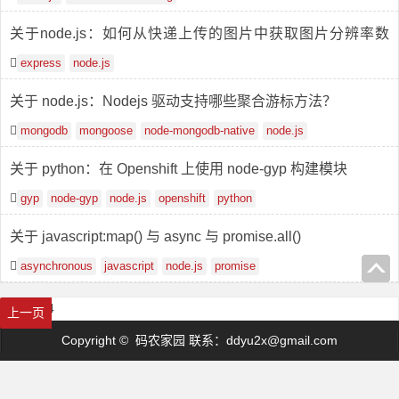
关于node.js：如何从快递上传的图片中获取图片分辨率数
据？
express
node.js
关于 node.js：Nodejs 驱动支持哪些聚合游标方法？
mongodb
mongoose
node-mongodb-native
node.js
关于 python：在 Openshift 上使用 node-gyp 构建模块
gyp
node-gyp
node.js
openshift
python
关于 javascript:map() 与 async 与 promise.all()
asynchronous
javascript
node.js
promise
首页
1
2
3
4
上一页
Copyright © 码农家园 联系：
ddyu2x@gmail.com