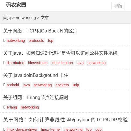
码农家园
导航
首页
> networking > 文章
关于网络：TCP和Go Back N的区别
networking
protocols
tcp
关于java：如何知道2个进程是否可以访问公共文件系统
distributed
filesystems
identification
java
networking
关于 java:doInBackground 卡住
android
java
networking
sockets
udp
关于组网：Erlang节点连接超时
erlang
networking
关于网络：如何计算非线性skb/payload的TCP/UDP校验
和？
linux-device-driver
linux-kernel
networking
tcp
udp