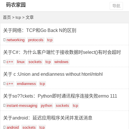
码农家园
导航
首页
> tcp > 文章
关于网络：TCP和Go Back N的区别
networking
protocols
tcp
关于C#：为什么客户端忙于接收数据时select()有时会超时
c++
linux
sockets
tcp
windows
关于 c :Union and endianness without htonl/ntohl
c++
endianness
tcp
关于so??ckets：Python即时通讯程序连接失败errno 111
instant-messaging
python
sockets
tcp
关于android：延迟应用程序关闭并发送消息
android
sockets
tcp