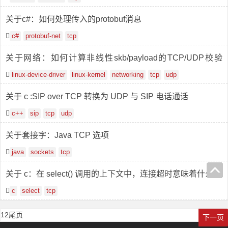
关于c#：如何处理传入的protobuf消息
c#
protobuf-net
tcp
关于网络：如何计算非线性skb/payload的TCP/UDP校验
和？
linux-device-driver
linux-kernel
networking
tcp
udp
关于 c :SIP over TCP 转换为 UDP 与 SIP 电话通话
c++
sip
tcp
udp
关于套接字：Java TCP 选项
java
sockets
tcp
关于 c：在 select() 调用的上下文中，连接超时意味着什么
c
select
tcp
1
2
尾页
下一页