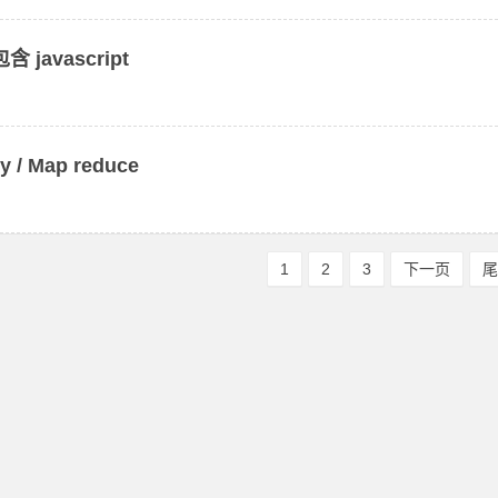
 javascript
/ Map reduce
1
2
3
下一页