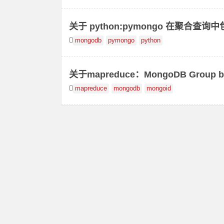
关于 python:pymongo 在聚合查询中包含
mongodb
pymongo
python
关于mapreduce：MongoDB Group by 
mapreduce
mongodb
mongoid