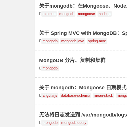
关于mongodb：在Mongoose、No
express
mongodb
mongoose
node.js
关于 Spring MVC with MongoDB：Spri
mongodb
mongodb-java
spring-mvc
MongoDB 分片、复制和集群
mongodb
关于 mongodb：Mongoose 日期模
angularjs
database-schema
mean-stack
mong
无法将日志发送到 /var/mongodb/lo
进程运行
mongodb
mongodb-query