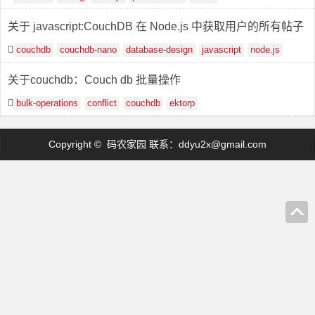
关于 javascript:CouchDB 在 Node.js 中获取用户的所有帖子
couchdb
couchdb-nano
database-design
javascript
node.js
关于couchdb：Couch db 批量操作
bulk-operations
conflict
couchdb
ektorp
Copyright © 码农家园 联系：
ddyu2x@gmail.com