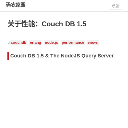
码农家园
导航
关于性能：Couch DB 1.5
couchdb
erlang
node.js
performance
views
Couch DB 1.5 & The NodeJS Query Server