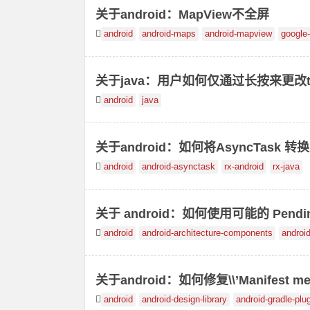
关于android：MapView不全屏
android
android-maps
android-mapview
google
关于java：用户如何仅通过长按来更改te
android
java
关于android：如何将AsyncTask 转换
android
android-asynctask
rx-android
rx-java
关于 android：如何使用可能的 Pending I
android
android-architecture-components
android
关于android：如何修复\\’Manifest merge 
android
android-design-library
android-gradle-plu