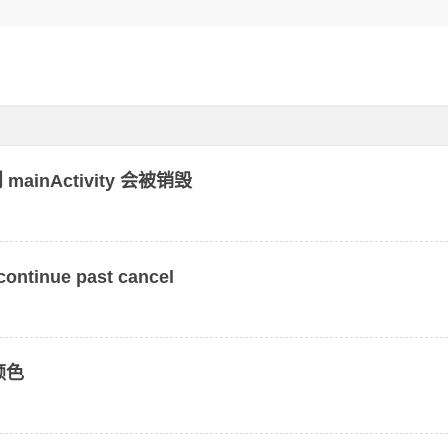
ainActivity 会被销毁
continue past cancel
变颜色