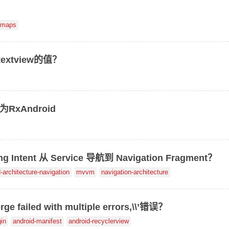
-maps
xtview的值？
为RxAndroid
ntent 从 Service 导航到 Navigation Fragment？
-architecture-navigation
mvvm
navigation-architecture
failed with multiple errors,\\’错误？
gin
android-manifest
android-recyclerview