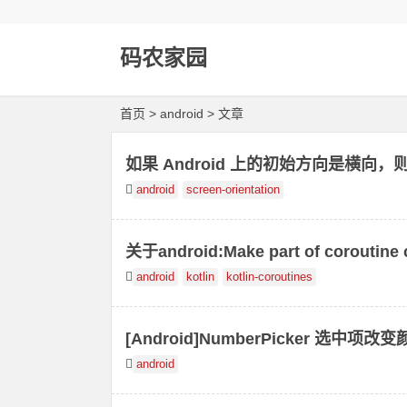
码农家园
首页
> android > 文章
如果 Android 上的初始方向是横向，则 m
android
screen-orientation
关于android:Make part of coroutine 
android
kotlin
kotlin-coroutines
[Android]NumberPicker 选中项改
android