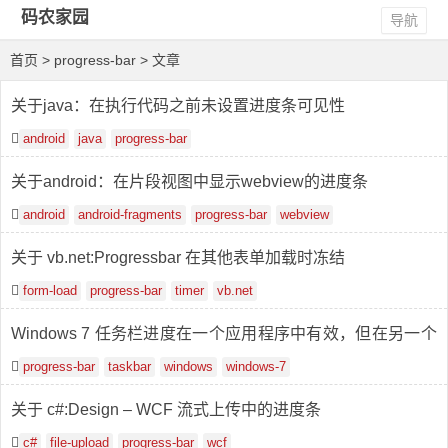
码农家园
导航
首页
> progress-bar > 文章
关于java：在执行代码之前未设置进度条可见性
android
java
progress-bar
关于android：在片段视图中显示webview的进度条
android
android-fragments
progress-bar
webview
关于 vb.net:Progressbar 在其他表单加载时冻结
form-load
progress-bar
timer
vb.net
Windows 7 任务栏进度在一个应用程序中有效，但在另一个
应用程序中无效
progress-bar
taskbar
windows
windows-7
关于 c#:Design – WCF 流式上传中的进度条
c#
file-upload
progress-bar
wcf