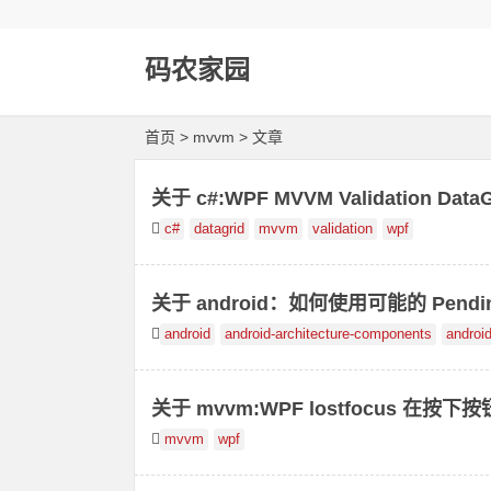
码农家园
首页
> mvvm > 文章
关于 c#:WPF MVVM Validation Dat
c#
datagrid
mvvm
validation
wpf
关于 android：如何使用可能的 Pending I
android
android-architecture-components
android
关于 mvvm:WPF lostfocus 在按
mvvm
wpf