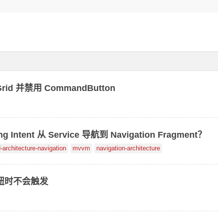
aGrid 并禁用 CommandButton
ntent 从 Service 导航到 Navigation Fragment？
-architecture-navigation
mvvm
navigation-architecture
下按钮时不会触发