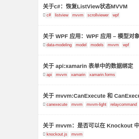
关于c#：恢复ListView状态MVVM
c#
listview
mvvm
scrollviewer
wpf
关于 WPF 应用：WPF 应用 – 模型对
data-modeling
model
models
mvvm
wpf
关于 api:xamarin 表单中的数据绑定
api
mvvm
xamarin
xamarin.forms
关于 mvvm:CanExecute 和 CanEx
吗？
canexecute
mvvm
mvvm-light
relaycommand
关于 mvvm：是否可以在 Knockout 中
knockout.js
mvvm