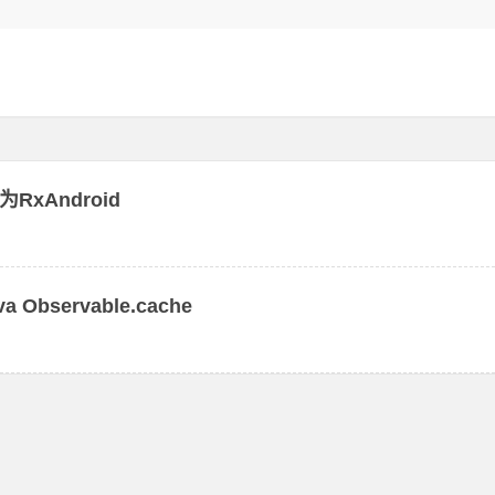
为RxAndroid
bservable.cache