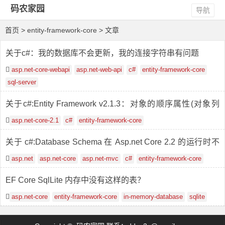
码农家园
导航
首页
> entity-framework-core > 文章
关于c#：我的数据库不会更新，我的连接字符串有问题
asp.net-core-webapi
asp.net-web-api
c#
entity-framework-core
sql-server
关于c#:Entity Framework v2.1.3：对象的顺序属性(对象列
表)
asp.net-core-2.1
c#
entity-framework-core
关于 c#:Database Schema 在 Asp.net Core 2.2 的运行时不
变
asp.net
asp.net-core
asp.net-mvc
c#
entity-framework-core
EF Core SqlLite 内存中没有这样的表？
asp.net-core
entity-framework-core
in-memory-database
sqlite