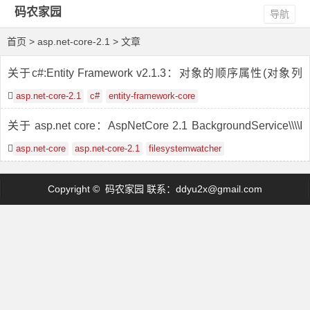
码农家园
导航
首页
> asp.net-core-2.1 > 文章
关于c#:Entity Framework v2.1.3：对象的顺序属性(对象列
表)
asp.net-core-2.1
c#
entity-framework-core
关于 asp.net core：AspNetCore 2.1 BackgroundService\\\\I
HostedService 中的 FileSystemWatcher
asp.net-core
asp.net-core-2.1
filesystemwatcher
Copyright © 码农家园 联系：
ddyu2x@gmail.com