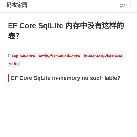
码农家园
导航
EF Core SqlLite 内存中没有这样的
表？
asp.net-core
entity-framework-core
in-memory-database
sqlite
EF Core SqLite in-memory no such table?