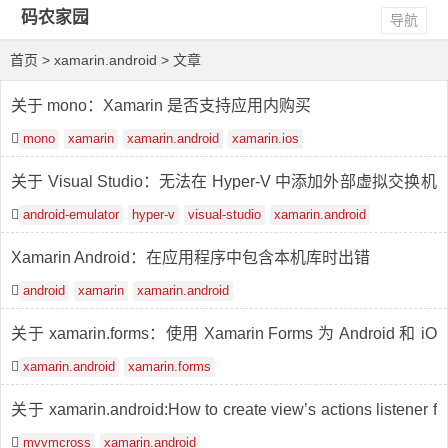
码农家园
导航
首页
> xamarin.android > 文章
关于 mono：Xamarin 是否支持应用内购买
mono
xamarin
xamarin.android
xamarin.ios
关于 Visual Studio：无法在 Hyper-V 中添加外部虚拟交换机
以将 Android 模拟器连接到网络
android-emulator
hyper-v
visual-studio
xamarin.android
Xamarin Android：在应用程序中包含本机库时出错
android
xamarin
xamarin.android
关于 xamarin.forms：使用 Xamarin Forms 为 Android 和 iO
S 创建底部导航栏
xamarin.android
xamarin.forms
关于 xamarin.android:How to create view’s actions listener f
or MvxItemTemplate
mvvmcross
xamarin.android