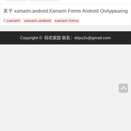
关于 xamarin.android:Xamarin Forms Android OnAppearing
在 PopModalAsync 后未触发
xamarin
xamarin.android
xamarin.forms
Copyright © 码农家园 联系：
ddyu2x@gmail.com