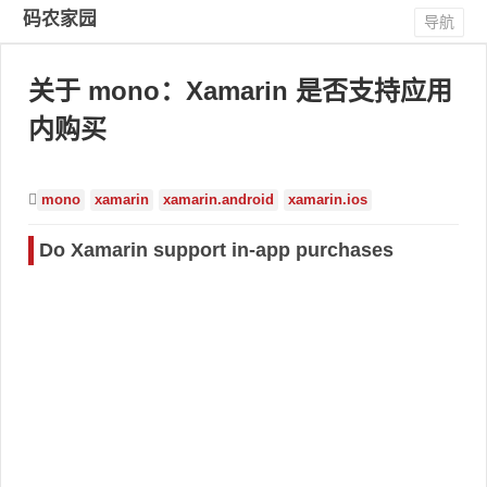
码农家园
导航
关于 mono：Xamarin 是否支持应用
内购买
mono
xamarin
xamarin.android
xamarin.ios
Do Xamarin support in-app purchases