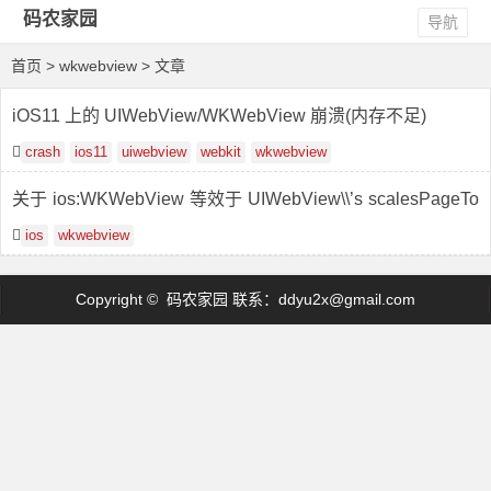
码农家园
导航
首页
> wkwebview > 文章
iOS11 上的 UIWebView/WKWebView 崩溃(内存不足)
crash
ios11
uiwebview
webkit
wkwebview
关于 ios:WKWebView 等效于 UIWebView\\’s scalesPageTo
Fit
ios
wkwebview
Copyright © 码农家园 联系：
ddyu2x@gmail.com