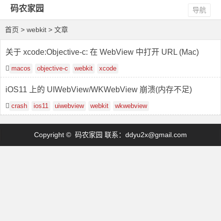
码农家园
导航
首页
> webkit > 文章
关于 xcode:Objective-c: 在 WebView 中打开 URL (Mac)
macos
objective-c
webkit
xcode
iOS11 上的 UIWebView/WKWebView 崩溃(内存不足)
crash
ios11
uiwebview
webkit
wkwebview
Copyright © 码农家园 联系：
ddyu2x@gmail.com