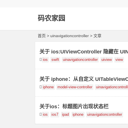
码农家园
首页
> uinavigationcontroller > 文章
关于 ios:UIViewController 隐藏在 
ios
swift
uinavigationcontroller
uiview
view
关于 iphone：从自定义 UITableVie
iphone
model-view-controller
uinavigationcontroll
关于ios：标题图片出现状态栏
ios
ios7
ipad
iphone
uinavigationcontroller