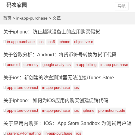
码农家园
导航
首页
> in-app-purchase > 文章
关于iphone：防止越狱设备上的应用购买假货
in-app-purchase
ios
ios6
iphone
objective-c
关于谷歌分析：Android：将货币符号转换为货币代码
android
currency
google-analytics
in-app-billing
in-app-purchase
关于ios：新创建的沙盒测试器无法连接iTunes Store
app-store-connect
in-app-purchase
ios
关于iphone：如何为iOS应用内购买创建促销代码
app-store-connect
in-app-purchase
ios
iphone
promotion-code
关于应用内购买：iOS：App Store Sandbox 为测试用户返
回错误的货币
currency-formatting
in-app-purchase
ios