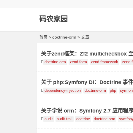
码农家园
首页
> doctrine-orm > 文章
关于zend框架：Zf2 multicheckb
doctrine-orm
zend-form
zend-framework
zend-
关于 php:Symfony DI：Doctri
dependency-injection
doctrine-orm
php
symfon
关于学说 orm：Symfony 2.7 应用
audit
audit-trail
doctrine
doctrine-orm
symfon