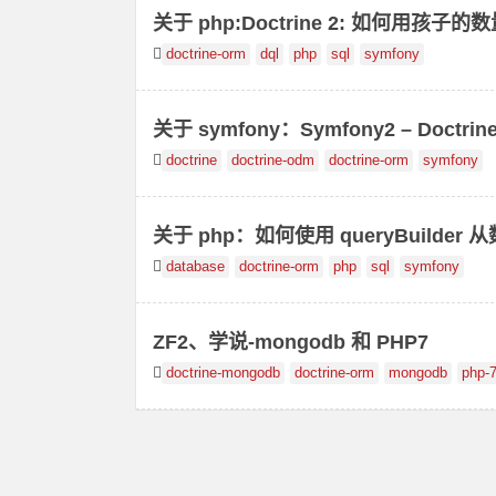
关于 php:Doctrine 2: 如何用孩子
doctrine-orm
dql
php
sql
symfony
关于 symfony：Symfony2 – DoctrineM
s\\\\AnnotationException
doctrine
doctrine-odm
doctrine-orm
symfony
关于 php：如何使用 queryBuilde
database
doctrine-orm
php
sql
symfony
ZF2、学说-mongodb 和 PHP7
doctrine-mongodb
doctrine-orm
mongodb
php-