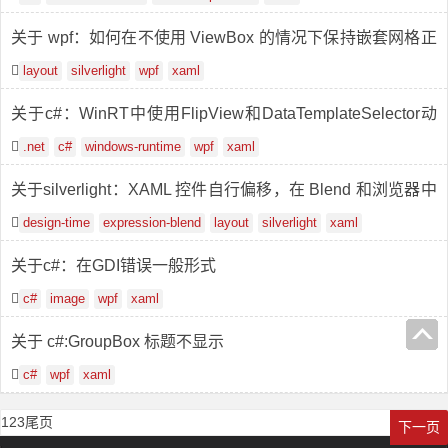
关于 wpf：如何在不使用 ViewBox 的情况下保持嵌套网格正
方形？
layout
silverlight
wpf
xaml
关于c#：WinRT中使用FlipView和DataTemplateSelector动
态显示Items
.net
c#
windows-runtime
wpf
xaml
关于silverlight：XAML 控件自行偏移，在 Blend 和浏览器中
变得不可见
design-time
expression-blend
layout
silverlight
xaml
关于c#：在GDI错误一般形式
c#
image
wpf
xaml
关于 c#:GroupBox 标题不显示
c#
wpf
xaml
1
2
3
尾页
下一页