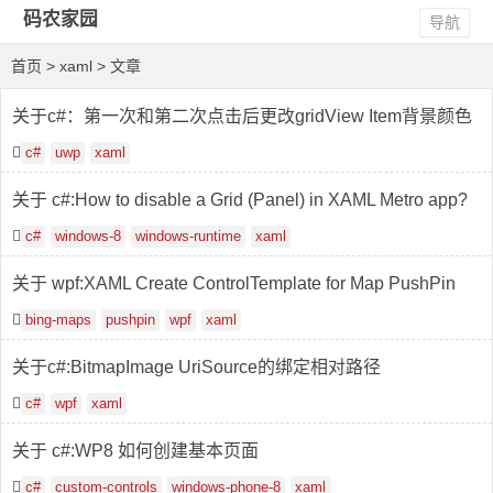
码农家园
导航
首页
> xaml > 文章
关于c#：第一次和第二次点击后更改gridView Item背景颜色
c#
uwp
xaml
关于 c#:How to disable a Grid (Panel) in XAML Metro app?
c#
windows-8
windows-runtime
xaml
关于 wpf:XAML Create ControlTemplate for Map PushPin
bing-maps
pushpin
wpf
xaml
关于c#:BitmapImage UriSource的绑定相对路径
c#
wpf
xaml
关于 c#:WP8 如何创建基本页面
c#
custom-controls
windows-phone-8
xaml