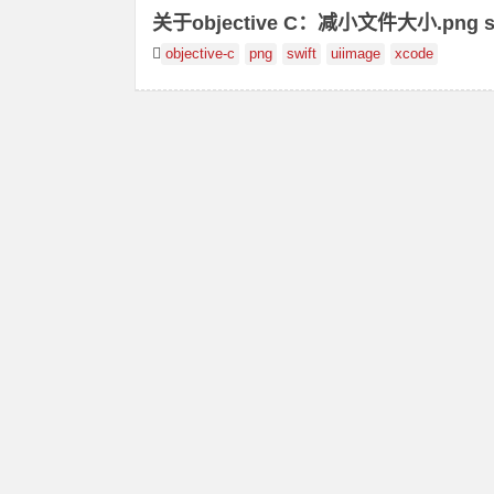
关于objective C：减小文件大小.png sw
objective-c
png
swift
uiimage
xcode