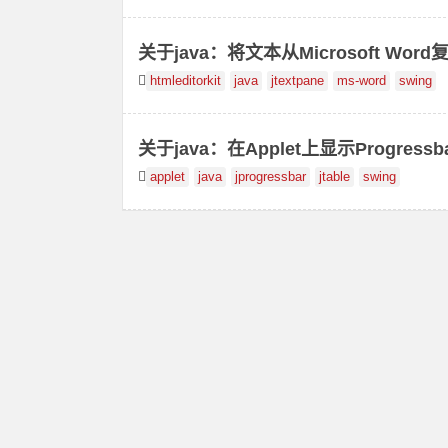
关于java：将文本从Microsoft Word复
htmleditorkit
java
jtextpane
ms-word
swing
关于java：在Applet上显示Progress
applet
java
jprogressbar
jtable
swing