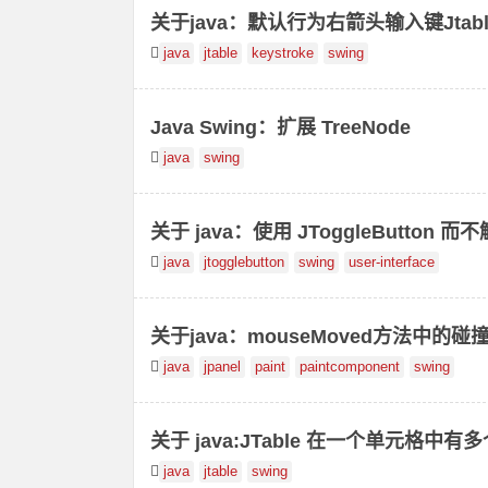
关于java：默认行为右箭头输入键Jtabl
java
jtable
keystroke
swing
Java Swing：扩展 TreeNode
java
swing
关于 java：使用 JToggleButton 
java
jtogglebutton
swing
user-interface
关于java：mouseMoved方法中的碰
java
jpanel
paint
paintcomponent
swing
关于 java:JTable 在一个单元格中有
java
jtable
swing