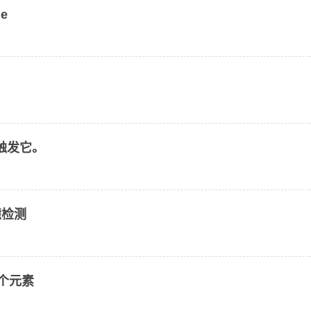
e
而不触发它。
撞检测
多个元素