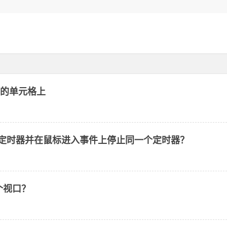
编辑的单元格上
动定时器并在鼠标进入事件上停止同一个定时器？
多个视口？