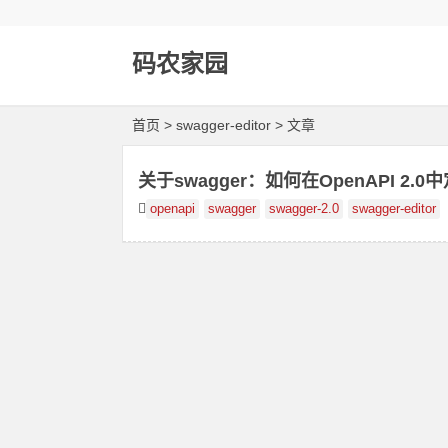
码农家园
首页
> swagger-editor > 文章
关于swagger：如何在OpenAPI 2
openapi
swagger
swagger-2.0
swagger-editor