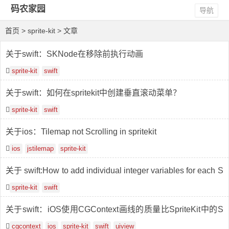
码农家园
导航
首页
> sprite-kit > 文章
关于swift：SKNode在移除前执行动画
sprite-kit
swift
关于swift：如何在spritekit中创建垂直滚动菜单？
sprite-kit
swift
关于ios：Tilemap not Scrolling in spritekit
ios
jstilemap
sprite-kit
关于 swift:How to add individual integer variables for each S
KSpriteNode spawned
sprite-kit
swift
关于swift：iOS使用CGContext画线的质量比SpriteKit中的S
KShapeNode差很多
cgcontext
ios
sprite-kit
swift
uiview