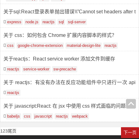
关于sql:React登录表单抛出错误\\”Cannot set headers after t
hey are sent to the client\\”
express
node.js
reactjs
sql
sql-server
关于 css：如何包含 Chrome 扩展内容脚本的样式？
css
google-chrome-extension
material-design-lite
reactjs
关于reactjs：React service worker 添加文件到缓存
reactjs
service-worker
sw-precache
关于 reactjs：有没有办法在反应功能组件中只进行一次 api
调用？
reactjs
关于 javascript:React: 在 jsx 中使用 css 样式面临的问题
babeljs
css
javascript
reactjs
webpack
1
2
3
尾页
下一页