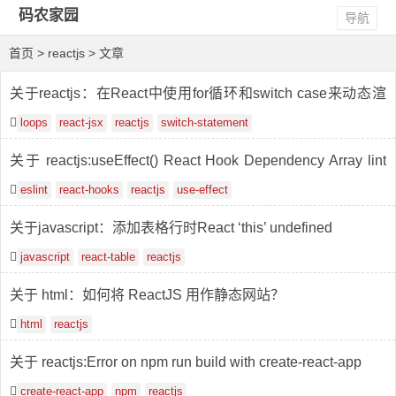
码农家园
导航
首页
> reactjs > 文章
关于reactjs：在React中使用for循环和switch case来动态渲
染不同的组件
loops
react-jsx
reactjs
switch-statement
关于 reactjs:useEffect() React Hook Dependency Array lint
规则
eslint
react-hooks
reactjs
use-effect
关于javascript：添加表格行时React ‘this’ undefined
javascript
react-table
reactjs
关于 html：如何将 ReactJS 用作静态网站？
html
reactjs
关于 reactjs:Error on npm run build with create-react-app
create-react-app
npm
reactjs