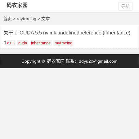
码农家园
导航
首页
> raytracing > 文章
关于 c :CUDA 5.5 nvlink undefined reference (inheritance)
c++
cuda
inheritance
raytracing
Copyright © 码农家园 联系：
ddyu2x@gmail.com