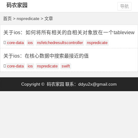
码农家园
导航
首页
> nspredicate > 文章
关于ios：如何将所有相关的自相关对象放在一个tableview
中，并为每个关系映射关联section header？
core-data
ios
nsfetchedresultscontroller
nspredicate
关于ios：在核心数据中搜索最接近的值
core-data
ios
nspredicate
swift
Copyright © 码农家园 联系：
ddyu2x@gmail.com