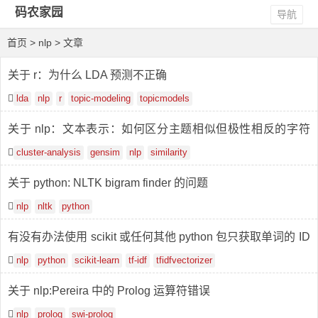
码农家园
导航
首页
> nlp > 文章
关于 r：为什么 LDA 预测不正确
lda
nlp
r
topic-modeling
topicmodels
关于 nlp：文本表示：如何区分主题相似但极性相反的字符
串？
cluster-analysis
gensim
nlp
similarity
关于 python: NLTK bigram finder 的问题
nlp
nltk
python
有没有办法使用 scikit 或任何其他 python 包只获取单词的 ID
F 值？
nlp
python
scikit-learn
tf-idf
tfidfvectorizer
关于 nlp:Pereira 中的 Prolog 运算符错误
nlp
prolog
swi-prolog