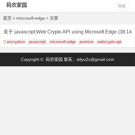
码农家园
导航
首页
> microsoft-edge > 文章
关于 javascript:Web Crypto API using Microsoft Edge (38.14
393.0.0)
encryption
javascript
microsoft-edge
promise
webcrypto-api
Copyright © 码农家园 联系：
ddyu2x@gmail.com