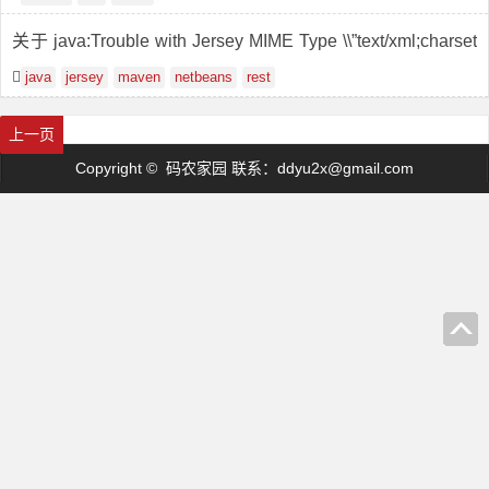
关于 java:Trouble with Jersey MIME Type \\”text/xml;charset
=UTF-8 was not found\\”
java
jersey
maven
netbeans
rest
首页
1
2
上一页
Copyright © 码农家园 联系：
ddyu2x@gmail.com