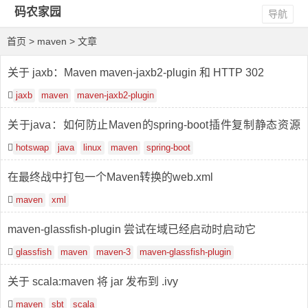
码农家园
导航
首页
> maven > 文章
关于 jaxb：Maven maven-jaxb2-plugin 和 HTTP 302
jaxb
maven
maven-jaxb2-plugin
关于java：如何防止Maven的spring-boot插件复制静态资源
到target？
hotswap
java
linux
maven
spring-boot
在最终战中打包一个Maven转换的web.xml
maven
xml
maven-glassfish-plugin 尝试在域已经启动时启动它
glassfish
maven
maven-3
maven-glassfish-plugin
关于 scala:maven 将 jar 发布到 .ivy
maven
sbt
scala