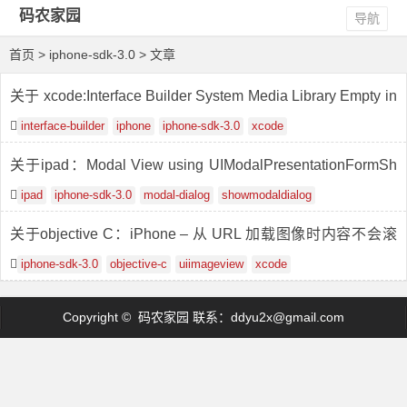
码农家园
导航
首页
> iphone-sdk-3.0 > 文章
关于 xcode:Interface Builder System Media Library Empty in
iPhone 3.0 SDK
interface-builder
iphone
iphone-sdk-3.0
xcode
关于ipad：Modal View using UIModalPresentationFormSh
eet 出现离屏
ipad
iphone-sdk-3.0
modal-dialog
showmodaldialog
关于objective C：iPhone – 从 URL 加载图像时内容不会滚
动
iphone-sdk-3.0
objective-c
uiimageview
xcode
Copyright © 码农家园 联系：
ddyu2x@gmail.com