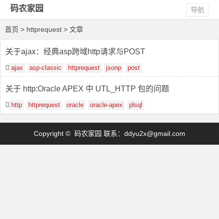
码农家园
导航
首页
> httprequest > 文章
关于ajax：经典asp跨域http请求与POST
ajax
asp-classic
httprequest
jsonp
post
关于 http:Oracle APEX 中 UTL_HTTP 包的问题
http
httprequest
oracle
oracle-apex
plsql
Copyright © 码农家园 联系：
ddyu2x@gmail.com