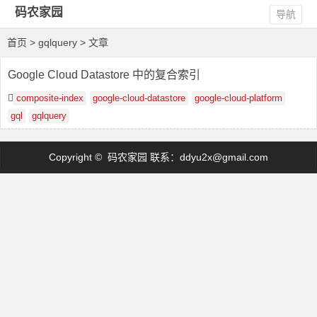
码农家园
导航
首页
> gqlquery > 文章
Google Cloud Datastore 中的复合索引
composite-index
google-cloud-datastore
google-cloud-platform
gql
gqlquery
Copyright © 码农家园 联系：
ddyu2x@gmail.com