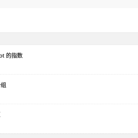
ot 的指数
分组
距