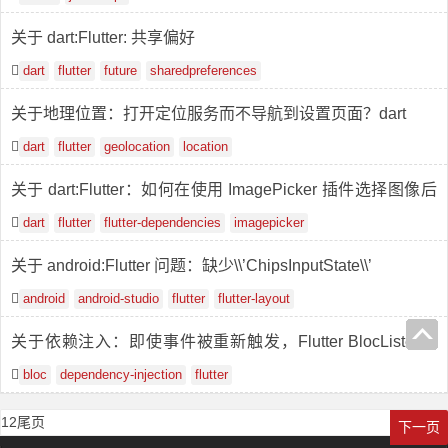
关于 dart:Flutter: 共享偏好
dart
flutter
future
sharedpreferences
关于地理位置：打开定位服务而不导航到设置页面？dart
dart
flutter
geolocation
location
关于 dart:Flutter：如何在使用 ImagePicker 插件选择图像后
导航到新页面？
dart
flutter
flutter-dependencies
imagepicker
关于 android:Flutter 问题：缺少\\’ChipsInputState\\’
android
android-studio
flutter
flutter-layout
关于依赖注入：即使事件被重新触发，Flutter BlocListener
也只执行一次
bloc
dependency-injection
flutter
1
2
尾页
下一页