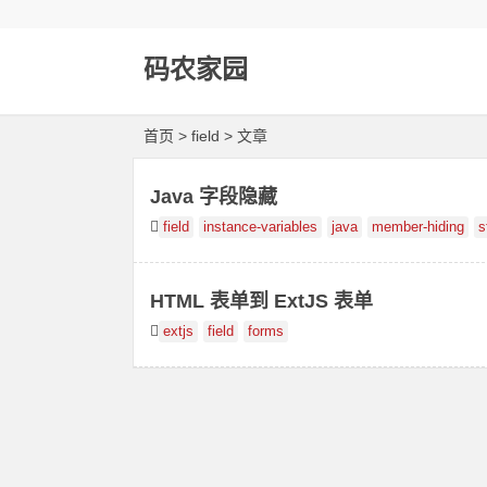
码农家园
首页
> field > 文章
Java 字段隐藏
field
instance-variables
java
member-hiding
s
HTML 表单到 ExtJS 表单
extjs
field
forms