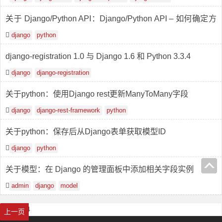
关于 Django/Python API：Django/Python API – 如何确定方
法期望接收的对象类别？
django
python
django-registration 1.0 与 Django 1.6 和 Python 3.3.4
django
django-registration
关于python：使用Django rest更新ManyToMany字段
django
django-rest-framework
python
关于python：保存后从Django表单获取模型ID
django
python
关于模型：在 Django 的管理面板中添加相关字段实例
admin
django
model
首页
1
2
3
4
上一页