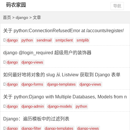
码农家园
导航
首页
> django > 文章
关于 python:ConnectionRefusedError at /accounts/register/
django
python
sendmail
smtpclient
smtplib
django @login_required 超级用户的装饰器
django
django-views
如何最好地将对象的 slug 从 Listview 获取到 Django 表单
django
django-forms
django-templates
django-views
关于 python:Django with Multiple Databases, Models from n
on-default Database Permissions in Admin
django
django-admin
django-models
python
Django：遍历模板中的过滤列表
django
django-filter
django-templates
django-views