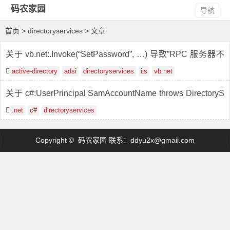
码农家园
导航
首页
> directoryservices > 文章
关于 vb.net:.Invoke(“SetPassword”, …) 导致”RPC 服务器不
可用”错误
active-directory
adsi
directoryservices
iis
vb.net
关于 c#:UserPrincipal SamAccountName throws DirectoryS
ervicesCOMException unhandled “A local error has occurre
.net
c#
directoryservices
d”
Copyright © 码农家园 联系：
ddyu2x@gmail.com