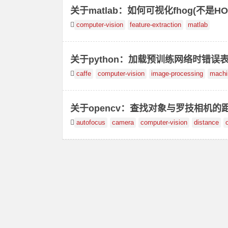
关于matlab：如何可视化fhog(不是HO
computer-vision
feature-extraction
matlab
关于python：加载预训练网络时错误
caffe
computer-vision
image-processing
machi
关于opencv：查找对象与罗技相机的
autofocus
camera
computer-vision
distance