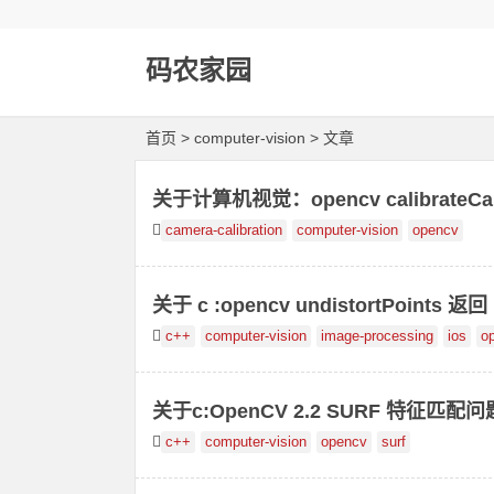
码农家园
首页
> computer-vision > 文章
关于计算机视觉：opencv calibrat
camera-calibration
computer-vision
opencv
关于 c :opencv undistortPoints 返回 
c++
computer-vision
image-processing
ios
o
关于c:OpenCV 2.2 SURF 特征匹配问
c++
computer-vision
opencv
surf