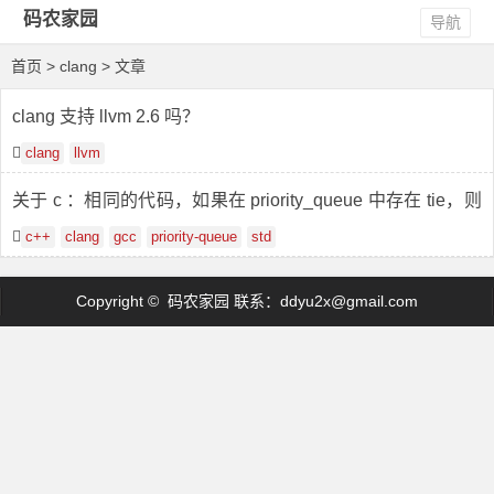
码农家园
导航
首页
> clang > 文章
clang 支持 llvm 2.6 吗？
clang
llvm
关于 c ：相同的代码，如果在 priority_queue 中存在 tie，则
顺序不同，使用 clang 和 gcc
c++
clang
gcc
priority-queue
std
Copyright © 码农家园 联系：
ddyu2x@gmail.com