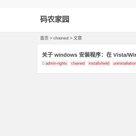
码农家园
首页
> chained > 文章
关于 windows 安装程序：在 Vista/
admin-rights
chained
installshield
uninstallatio