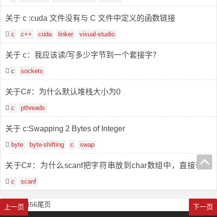
关于 c :cuda 文件没有与 C 文件中定义的函数链接
c
c++
cuda
linker
visual-studio
关于 c：我应该读/写多少字节到一个套接字？
c
sockets
关于C#：为什么默认堆栈大小为0
c
pthreads
关于 c:Swapping 2 Bytes of Integer
byte
byte-shifting
c
swap
关于C#：为什么scanf把字符串放到char数组中，直接输入
不行？
c
scanf
首页
1
2
3
4
5
6
尾页
上一页
下一页