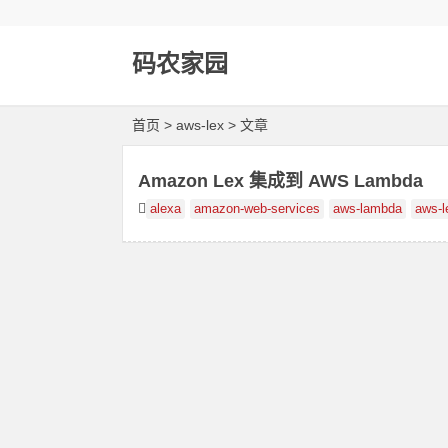
码农家园
首页
> aws-lex > 文章
Amazon Lex 集成到 AWS Lambda
alexa
amazon-web-services
aws-lambda
aws-l